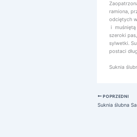
Zaopatrzona
ramiona, pr
odciętych 
i muśniętą 
szeroki pas
sylwetki. S
postaci dłu
Suknia ślubn
POPRZEDNI