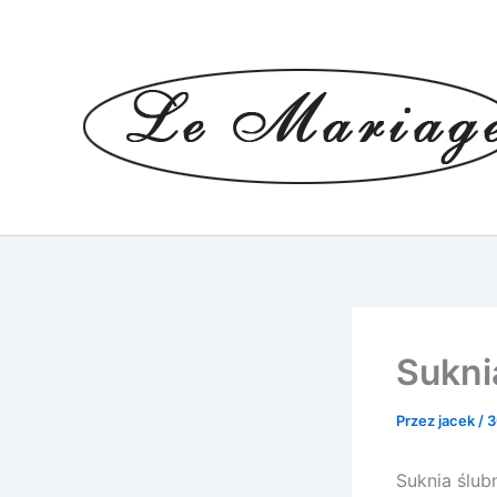
Przejdź
do
treści
Suknia
Przez
jacek
/
3
Suknia ślubn