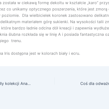
 została w ciekawą formę dekoltu w kształcie „karo” przy
zez co unikamy optycznego poszerzenia, które jest zmorą
w poziomie. Dla wielbicielek koronek zastosowano delik
delikatnym materiałem górę sukienki. Na wysokości talii zn
, które bardzo ładnie odcina dół kreacji i zapewnia wydłuże
uknia ślubna rozkłada się w linię A i posiada fantastyczna 
giego trenu.
a Iris dostępna jest w kolorach biały i ecru.
Suknia ślubna Sally kolekcji Anabelle
Coś dla odważn