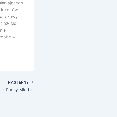
słaniającego
 dekoltów
atne rękawy
alazł się
nie
ozdobę w
NASTĘPNY
ej Panny Młodej!