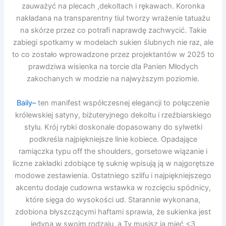
zauważyć na plecach ,dekoltach i rękawach. Koronka
nakładana na transparentny tiul tworzy wrażenie tatuażu
na skórze przez co potrafi naprawdę zachwycić. Takie
zabiegi spotkamy w modelach sukien ślubnych nie raz, ale
to co zostało wprowadzone przez projektantów w 2025 to
prawdziwa wisienka na torcie dla Panien Młodych
zakochanych w modzie na najwyższym poziomie.
Baily–
ten manifest współczesnej elegancji to połączenie
królewskiej satyny, biżuteryjnego dekoltu i rzeźbiarskiego
stylu. Krój rybki doskonale dopasowany do sylwetki
podkreśla najpiękniejsze linie kobiece. Opadające
ramiączka typu off the shoulders, gorsetowe wiązanie i
liczne zakładki zdobiące tę suknię wpisują ją w najgorętsze
modowe zestawienia. Ostatniego szlifu i najpiękniejszego
akcentu dodaje cudowna wstawka w rozcięciu spódnicy,
które sięga do wysokości ud. Starannie wykonana,
zdobiona błyszczącymi haftami sprawia, że sukienka jest
jedyna w swoim rodzaju, a Ty musisz ją mieć <3