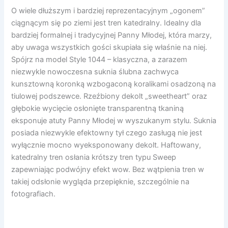
O wiele dłuższym i bardziej reprezentacyjnym „ogonem”
ciągnącym się po ziemi jest tren katedralny. Idealny dla
bardziej formalnej i tradycyjnej Panny Młodej, która marzy,
aby uwaga wszystkich gości skupiała się właśnie na niej.
Spójrz na model Style 1044 – klasyczna, a zarazem
niezwykle nowoczesna suknia ślubna zachwyca
kunsztowną koronką wzbogaconą koralikami osadzoną na
tiulowej podszewce. Rzeźbiony dekolt „sweetheart” oraz
głębokie wycięcie osłonięte transparentną tkaniną
eksponuje atuty Panny Młodej w wyszukanym stylu. Suknia
posiada niezwykle efektowny tył czego zasługą nie jest
wyłącznie mocno wyeksponowany dekolt. Haftowany,
katedralny tren osłania krótszy tren typu Sweep
zapewniając podwójny efekt wow. Bez wątpienia tren w
takiej odsłonie wygląda przepięknie, szczególnie na
fotografiach.