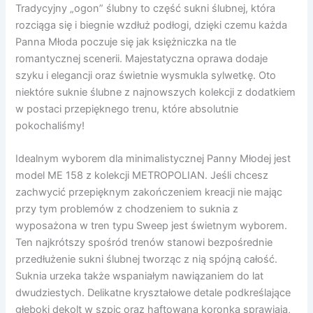
Tradycyjny „ogon” ślubny to część sukni ślubnej, która
rozciąga się i biegnie wzdłuż podłogi, dzięki czemu każda
Panna Młoda poczuje się jak księżniczka na tle
romantycznej scenerii. Majestatyczna oprawa dodaje
szyku i elegancji oraz świetnie wysmukla sylwetkę. Oto
niektóre suknie ślubne z najnowszych kolekcji z dodatkiem
w postaci przepięknego trenu, które absolutnie
pokochaliśmy!
Idealnym wyborem dla minimalistycznej Panny Młodej jest
model ME 158 z kolekcji METROPOLIAN. Jeśli chcesz
zachwycić przepięknym zakończeniem kreacji nie mając
przy tym problemów z chodzeniem to suknia z
wyposażona w tren typu Sweep jest świetnym wyborem.
Ten najkrótszy spośród trenów stanowi bezpośrednie
przedłużenie sukni ślubnej tworząc z nią spójną całość.
Suknia urzeka także wspaniałym nawiązaniem do lat
dwudziestych. Delikatne kryształowe detale podkreślające
głęboki dekolt w szpic oraz haftowana koronka sprawiają,