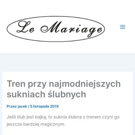
Przejdź
do
treści
Tren przy najmodniejszych
sukniach ślubnych
Przez
jacek
/
5 listopada 2019
Jeśli ślub jest bajką, to suknia ślubna z trenem czyni go
jeszcze bardziej magicznym.