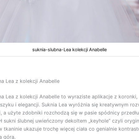
suknia-slubna-Lea kolekcji Anabelle
na Lea z kolekcji Anabelle
na Lea z kolekcji Anabelle to wyraziste aplikacje z koronki
zyku i elegancji. Suknia Lea wyróżnia się kreatywnym ro
ii, a użyte zdobniki rozchodzą się w pasie spódnicy przedł
ył sukni ślubnej uwieńczony dekoltem „keyhole” czyli orygi
 tkaninie ukazuje trochę więcej ciała co genialnie kontrast
 górą.