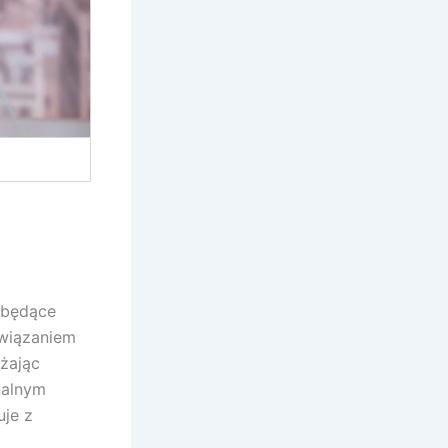
, będące
związaniem
użając
nalnym
uje z