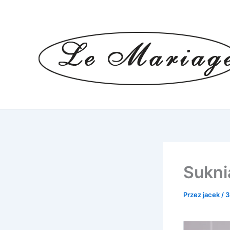
Przejdź
do
treści
Sukni
Przez
jacek
/
3