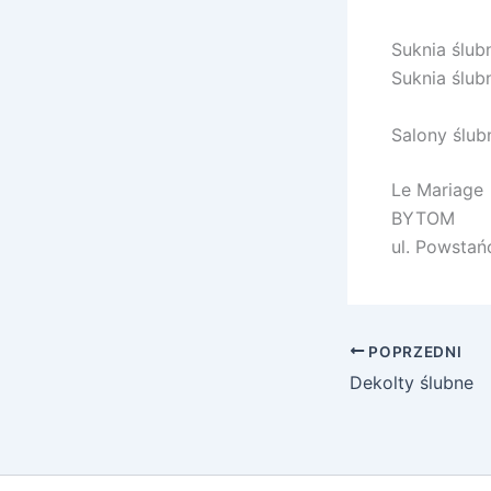
Suknia ślubn
Suknia ślub
Salony ślub
Le Mariage
BYTOM
ul. Powsta
POPRZEDNI
Dekolty ślubne