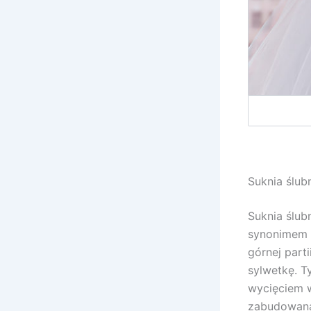
Suknia ślub
Suknia ślub
synonimem s
górnej part
sylwetkę. T
wycięciem w
zabudowaną