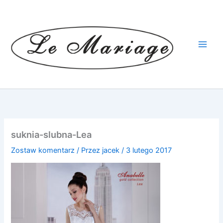
Przejdź
do
treści
suknia-slubna-Lea
Zostaw komentarz
/ Przez
jacek
/
3 lutego 2017