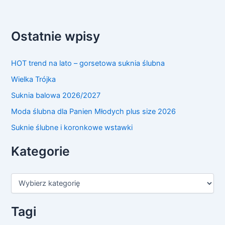
Ostatnie wpisy
HOT trend na lato – gorsetowa suknia ślubna
Wielka Trójka
Suknia balowa 2026/2027
Moda ślubna dla Panien Młodych plus size 2026
Suknie ślubne i koronkowe wstawki
Kategorie
K
a
t
e
Tagi
g