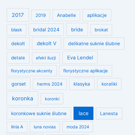
o
r
i
2017
Anabelle
aplikacje
2019
e
bride
bridal 2024
blask
brokat
dekolt V
dekolt
delikatne suknie ślubne
Eva Lendel
detale
efekt iluzji
florystyczne akcenty
florystyczne aplikacje
gorset
klasyka
koraliki
herms 2024
koronka
koronki
lace
koronkowe suknie ślubne
Lanesta
linia A
luna novias
moda 2024