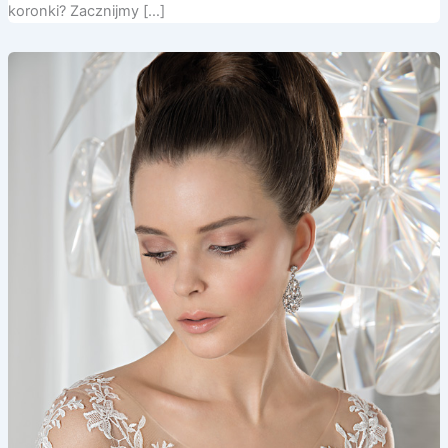
koronki? Zacznijmy […]