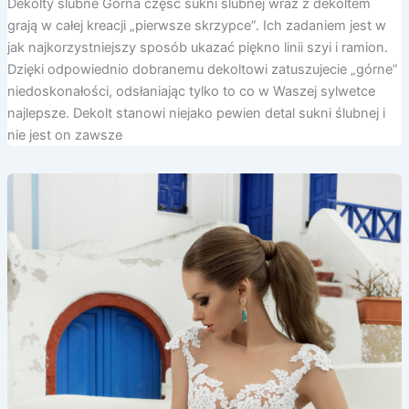
Dekolty ślubne Górna część sukni ślubnej wraz z dekoltem
grają w całej kreacji „pierwsze skrzypce”. Ich zadaniem jest w
jak najkorzystniejszy sposób ukazać piękno linii szyi i ramion.
Dzięki odpowiednio dobranemu dekoltowi zatuszujecie „górne”
niedoskonałości, odsłaniając tylko to co w Waszej sylwetce
najlepsze. Dekolt stanowi niejako pewien detal sukni ślubnej i
nie jest on zawsze