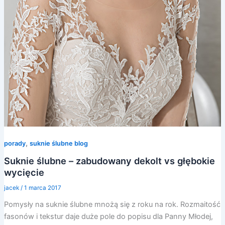
,
porady
suknie ślubne blog
Suknie ślubne – zabudowany dekolt vs głębokie
wycięcie
jacek
/
1 marca 2017
Pomysły na suknie ślubne mnożą się z roku na rok. Rozmaitość
fasonów i tekstur daje duże pole do popisu dla Panny Młodej,