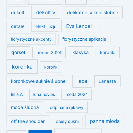
dekolt V
dekolt
delikatne suknie ślubne
Eva Lendel
detale
efekt iluzji
florystyczne akcenty
florystyczne aplikacje
gorset
klasyka
koraliki
herms 2024
koronka
koronki
lace
koronkowe suknie ślubne
Lanesta
linia A
luna novias
moda 2024
moda ślubna
odpinane rękawy
panna młoda
off the shoulder
opisy sukni