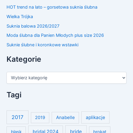
HOT trend na lato – gorsetowa suknia ślubna
Wielka Trójka
Suknia balowa 2026/2027
Moda ślubna dla Panien Młodych plus size 2026
Suknie ślubne i koronkowe wstawki
Kategorie
K
a
t
e
Tagi
g
o
r
i
2017
Anabelle
aplikacje
2019
e
bride
bridal 2024
blask
brokat