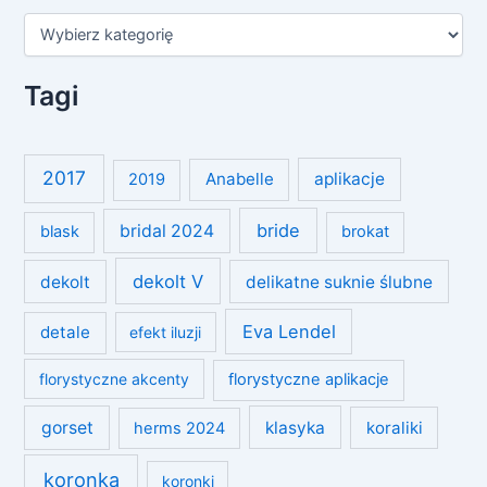
K
a
t
e
Tagi
g
o
r
i
2017
Anabelle
aplikacje
2019
e
bride
bridal 2024
blask
brokat
dekolt V
dekolt
delikatne suknie ślubne
Eva Lendel
detale
efekt iluzji
florystyczne akcenty
florystyczne aplikacje
gorset
klasyka
koraliki
herms 2024
koronka
koronki