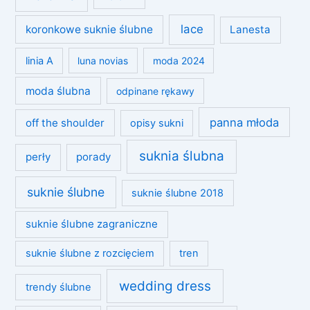
lace
koronkowe suknie ślubne
Lanesta
linia A
luna novias
moda 2024
moda ślubna
odpinane rękawy
panna młoda
off the shoulder
opisy sukni
suknia ślubna
perły
porady
suknie ślubne
suknie ślubne 2018
suknie ślubne zagraniczne
suknie ślubne z rozcięciem
tren
wedding dress
trendy ślubne